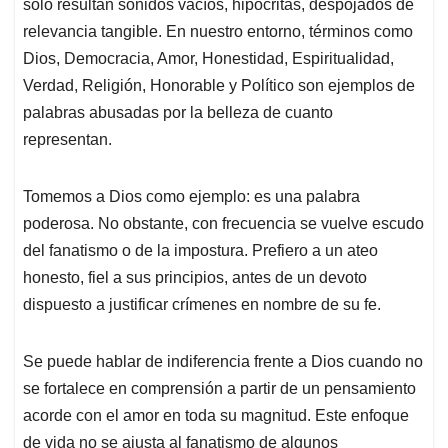
p
o
I
s
solo resultan sonidos vacíos, hipócritas, despojados de
p
k
n
relevancia tangible. En nuestro entorno, términos como
Dios, Democracia, Amor, Honestidad, Espiritualidad,
Verdad, Religión, Honorable y Político son ejemplos de
palabras abusadas por la belleza de cuanto
representan.
Tomemos a Dios como ejemplo: es una palabra
poderosa. No obstante, con frecuencia se vuelve escudo
del fanatismo o de la impostura. Prefiero a un ateo
honesto, fiel a sus principios, antes de un devoto
dispuesto a justificar crímenes en nombre de su fe.
Se puede hablar de indiferencia frente a Dios cuando no
se fortalece en comprensión a partir de un pensamiento
acorde con el amor en toda su magnitud. Este enfoque
de vida no se ajusta al fanatismo de algunos