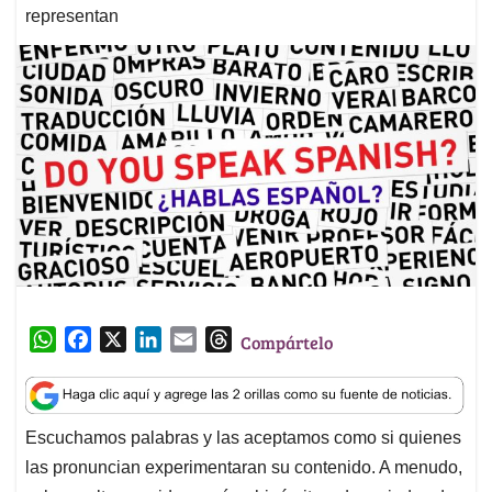
representan
W
F
X
L
E
T
Compártelo
h
a
i
m
h
a
c
n
a
r
t
e
k
i
e
Escuchamos palabras y las aceptamos como si quienes
s
b
e
l
a
las pronuncian experimentaran su contenido. A menudo,
A
o
d
d