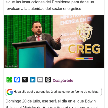
sigue las instrucciones del Presidente para darle un
revolcón a la autoridad del sector energético
W
F
X
L
E
T
Compártelo
h
a
i
m
h
a
c
n
a
r
t
e
k
i
e
Domingo 20 de julio, ese será el día en el que Edwin
s
b
e
l
a
Palma, el Ministro de Minas y Energía, radique ante el