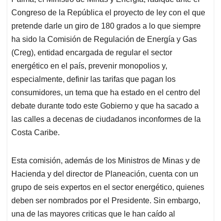
A
o
d
d
p
o
I
s
Congreso de la República el proyecto de ley con el que
p
k
n
pretende darle un giro de 180 grados a lo que siempre
ha sido la Comisión de Regulación de Energía y Gas
(Creg), entidad encargada de regular el sector
energético en el país, prevenir monopolios y,
especialmente, definir las tarifas que pagan los
consumidores, un tema que ha estado en el centro del
debate durante todo este Gobierno y que ha sacado a
las calles a decenas de ciudadanos inconformes de la
Costa Caribe.
Esta comisión, además de los Ministros de Minas y de
Hacienda y del director de Planeación, cuenta con un
grupo de seis expertos en el sector energético, quienes
deben ser nombrados por el Presidente. Sin embargo,
una de las mayores criticas que le han caído al