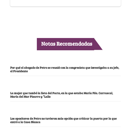
Notas Recomendadas
Por qué el abogado de Petro se reunió con la congresista que investigaba a su jefe,
el Presidente
La mujer que tumbó la lista del Pacto, en la que estaba María Fda. Carrascal,
María del Mar Pizarro y “Lalis
Los opositores de Petro no tuvieron más opción que criticar la puerta por la que
entró a la Casa Blanca