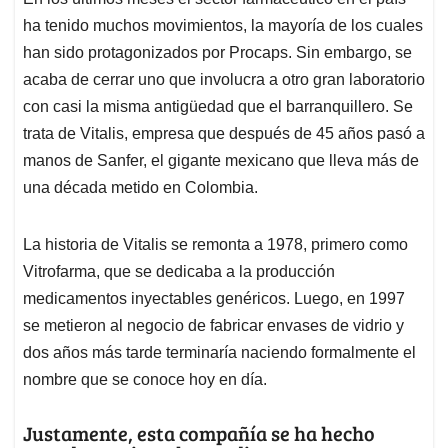
s
b
e
l
a
ha tenido muchos movimientos, la mayoría de los cuales
A
o
d
d
p
o
I
s
han sido protagonizados por Procaps. Sin embargo, se
p
k
n
acaba de cerrar uno que involucra a otro gran laboratorio
con casi la misma antigüedad que el barranquillero. Se
trata de Vitalis, empresa que después de 45 años pasó a
manos de Sanfer, el gigante mexicano que lleva más de
una década metido en Colombia.
La historia de Vitalis se remonta a 1978, primero como
Vitrofarma, que se dedicaba a la producción
medicamentos inyectables genéricos. Luego, en 1997
se metieron al negocio de fabricar envases de vidrio y
dos años más tarde terminaría naciendo formalmente el
nombre que se conoce hoy en día.
Justamente, esta compañía se ha hecho