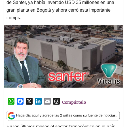
de Sanfer, ya había invertido USD 35 millones en una
gran planta en Bogotá y ahora cerró esta importante
compra
W
F
X
L
E
T
Compártelo
h
a
i
m
h
a
c
n
a
r
t
e
k
i
e
En los últimos meses el sector farmacéutico en el país