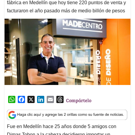
fábrica en Medellín que hoy tiene 220 puntos de venta y
facturaron el año pasado más de medio billón de pesos
W
F
X
L
E
T
Compártelo
h
a
i
m
h
a
c
n
a
r
t
e
k
i
e
Fue en Medellín hace 25 años donde 5 amigos con
s
b
e
l
a
Dimas Tobon a la cabeza decidieron importar un