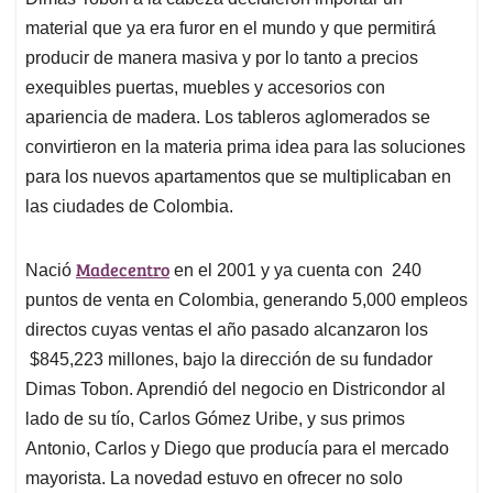
A
o
d
d
p
o
I
s
material que ya era furor en el mundo y que permitirá
p
k
n
producir de manera masiva y por lo tanto a precios
exequibles puertas, muebles y accesorios con
apariencia de madera. Los tableros aglomerados se
convirtieron en la materia prima idea para las soluciones
para los nuevos apartamentos que se multiplicaban en
las ciudades de Colombia.
Madecentro
Nació
en el 2001 y ya cuenta con 240
puntos de venta en Colombia, generando 5,000 empleos
directos cuyas ventas el año pasado alcanzaron los
$845,223 millones, bajo la dirección de su fundador
Dimas Tobon. Aprendió del negocio en Districondor al
lado de su tío, Carlos Gómez Uribe, y sus primos
Antonio, Carlos y Diego que producía para el mercado
mayorista. La novedad estuvo en ofrecer no solo