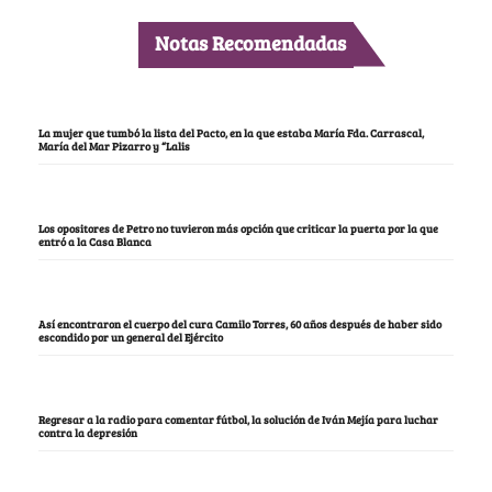
Notas Recomendadas
La mujer que tumbó la lista del Pacto, en la que estaba María Fda. Carrascal,
María del Mar Pizarro y “Lalis
Los opositores de Petro no tuvieron más opción que criticar la puerta por la que
entró a la Casa Blanca
Así encontraron el cuerpo del cura Camilo Torres, 60 años después de haber sido
escondido por un general del Ejército
Regresar a la radio para comentar fútbol, la solución de Iván Mejía para luchar
contra la depresión