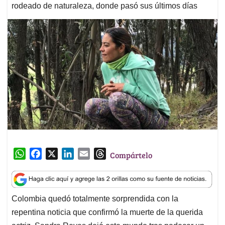
rodeado de naturaleza, donde pasó sus últimos días
W
F
X
L
E
T
Compártelo
h
a
i
m
h
a
c
n
a
r
t
e
k
i
e
Colombia quedó totalmente sorprendida con la
s
b
e
l
a
repentina noticia que confirmó la muerte de la querida
A
o
d
d