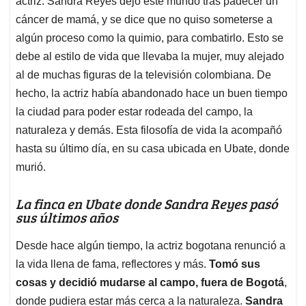
p
o
I
s
actriz. Sandra Reyes dejó este mundo tras padecer un
p
k
n
cáncer de mamá, y se dice que no quiso someterse a
algún proceso como la quimio, para combatirlo. Esto se
debe al estilo de vida que llevaba la mujer, muy alejado
al de muchas figuras de la televisión colombiana. De
hecho, la actriz había abandonado hace un buen tiempo
la ciudad para poder estar rodeada del campo, la
naturaleza y demás. Esta filosofía de vida la acompañó
hasta su último día, en su casa ubicada en Ubate, donde
murió.
La finca en Ubate donde Sandra Reyes pasó
sus últimos años
Desde hace algún tiempo, la actriz bogotana renunció a
la vida llena de fama, reflectores y más.
Tomó sus
cosas y decidió mudarse al campo, fuera de Bogotá
,
donde pudiera estar más cerca a la naturaleza.
Sandra