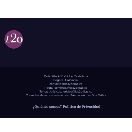
Calle 98a # 51-69 La Castellana
Bogotá, Colombia.
contacto @las2orillas.co
Pauta:
comercial@las2orillas.co
Temas Juridicos:
juridico@las2orillas.co
Todos los derechos reservados. Fundación Las Dos Orillas
¿Quiénes somos?
Política de Privacidad