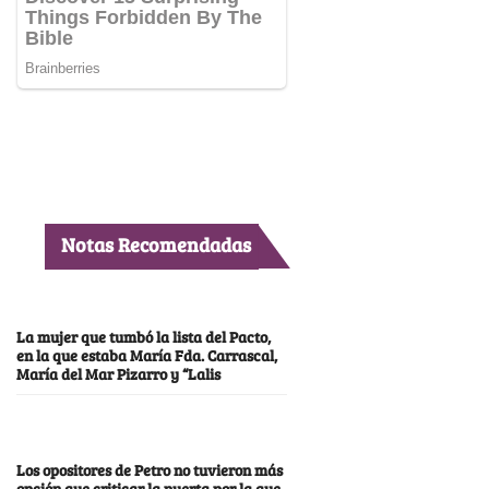
Notas Recomendadas
La mujer que tumbó la lista del Pacto,
en la que estaba María Fda. Carrascal,
María del Mar Pizarro y “Lalis
Los opositores de Petro no tuvieron más
opción que criticar la puerta por la que