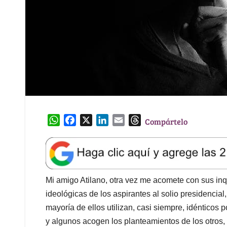
W
F
X
L
E
T
Compártelo
h
a
i
m
h
a
c
n
a
r
t
e
k
i
e
s
b
e
l
a
A
o
d
d
Mi amigo Atilano, otra vez me acomete con sus inq
p
o
I
s
ideológicas de los aspirantes al solio presidencial
p
k
n
mayoría de ellos utilizan, casi siempre, idénticos
y algunos acogen los planteamientos de los otros, 