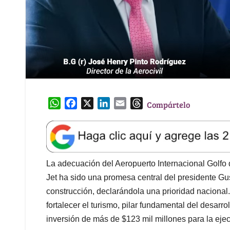
W
F
X
L
E
T
Compártelo
h
a
i
m
h
a
c
n
a
r
t
e
k
i
e
s
b
e
l
a
A
o
d
d
La adecuación del Aeropuerto Internacional Golfo d
p
o
I
s
Jet ha sido una promesa central del presidente G
p
k
n
construcción, declarándola una prioridad nacional.
fortalecer el turismo, pilar fundamental del desar
inversión de más de $123 mil millones para la ejec