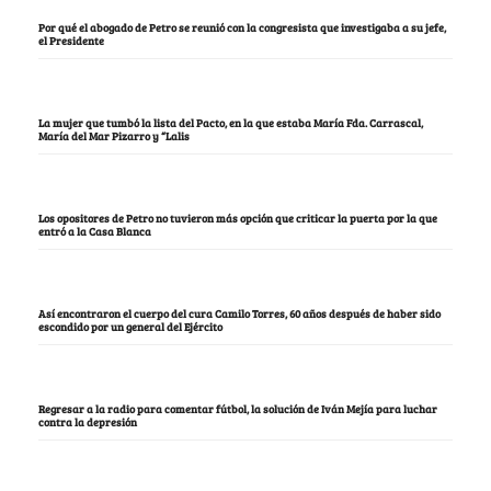
Por qué el abogado de Petro se reunió con la congresista que investigaba a su jefe,
el Presidente
La mujer que tumbó la lista del Pacto, en la que estaba María Fda. Carrascal,
María del Mar Pizarro y “Lalis
Los opositores de Petro no tuvieron más opción que criticar la puerta por la que
entró a la Casa Blanca
Así encontraron el cuerpo del cura Camilo Torres, 60 años después de haber sido
escondido por un general del Ejército
Regresar a la radio para comentar fútbol, la solución de Iván Mejía para luchar
contra la depresión