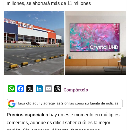
millones, se ahorrará más de 11 millones
W
F
X
L
E
T
Compártelo
h
a
i
m
h
a
c
n
a
r
t
e
k
i
e
Precios especiales
hay en este momento en múltiples
s
b
e
l
a
comercios, aunque es difícil saber cuál es la mejor
A
o
d
d