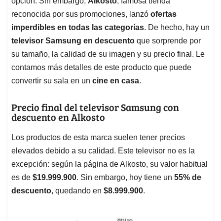
p
o
I
s
opción. Sin embargo,
Alkosto
, famosa tienda
p
k
n
reconocida por sus promociones, lanzó
ofertas
imperdibles en todas las categorías
. De hecho, hay un
televisor Samsung en descuento
que sorprende por
su tamaño, la calidad de su imagen y su precio final. Le
contamos más detalles de este producto que puede
convertir su sala en un
cine en casa
.
Precio final del televisor Samsung con
descuento en Alkosto
Los productos de esta marca suelen tener precios
elevados debido a su calidad. Este televisor no es la
excepción: según la página de Alkosto, su valor habitual
es de
$19.999.900
. Sin embargo, hoy tiene un
55% de
descuento
, quedando en
$8.999.900
.