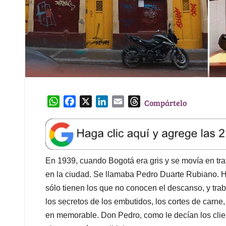
W
F
X
L
E
T
Compártelo
h
a
i
m
h
a
c
n
a
r
t
e
k
i
e
s
b
e
l
a
A
o
d
d
En 1939, cuando Bogotá era gris y se movía en tra
p
o
I
s
en la ciudad. Se llamaba Pedro Duarte Rubiano. H
p
k
n
sólo tienen los que no conocen el descanso, y tr
los secretos de los embutidos, los cortes de carn
en memorable. Don Pedro, como le decían los clien