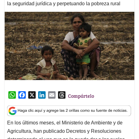
la seguridad jurídica y perpetuando la pobreza rural
W
F
X
L
E
T
Compártelo
h
a
i
m
h
a
c
n
a
r
t
e
k
i
e
En los últimos meses, el Ministerio de Ambiente y de
s
b
e
l
a
Agricultura, han publicado Decretos y Resoluciones
A
o
d
d