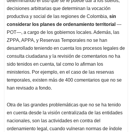
p
o
I
s
determinando el uso que se le puede dar a los suelos,
p
k
n
decisiones arbitrarias que determinan la vocación
productiva y social de las regiones de Colombia,
sin
considerar los planes de ordenamiento territorial
—
POT—, a cargo de los gobiernos locales. Además, las
ZPPA, APPA, y Reservas Temporales no se han
desarrollado teniendo en cuenta los procesos legales de
consulta ciudadana y la revisión de comentarios no ha
sido tenidos en cuenta, tal como lo afirman los
ministerios. Por ejemplo, en el caso de las reservas
temporales, existen más de 400 comentarios que no se
han revisado a fondo.
Otra de las grandes problemáticas que no se ha tenido
en cuenta desde la visión centralizada de las entidades
nacionales, son las actividades en contra del
ordenamiento legal, cuando vulneran normas de índole