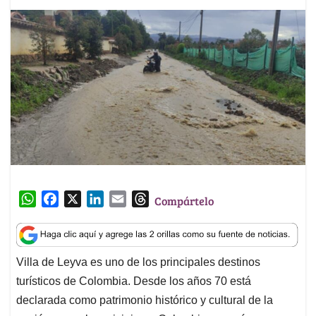
W
F
X
L
E
T
Compártelo
h
a
i
m
h
a
c
n
a
r
t
e
k
i
e
Villa de Leyva es uno de los principales destinos
s
b
e
l
a
turísticos de Colombia. Desde los años 70 está
A
o
d
d
p
o
I
s
declarada como patrimonio histórico y cultural de la