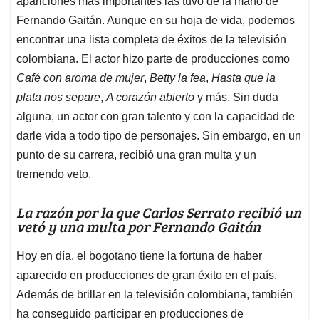
p
o
I
s
apariciones más importantes las tuvo de la mano de
p
k
n
Fernando Gaitán. Aunque en su hoja de vida, podemos
encontrar una lista completa de éxitos de la televisión
colombiana. El actor hizo parte de producciones como
Café con aroma de mujer
,
Betty la fea
,
Hasta que la
plata nos separe
,
A corazón abierto
y más. Sin duda
alguna, un actor con gran talento y con la capacidad de
darle vida a todo tipo de personajes. Sin embargo, en un
punto de su carrera, recibió una gran multa y un
tremendo veto.
La razón por la que Carlos Serrato recibió un
vetó y una multa por Fernando Gaitán
Hoy en día, el bogotano tiene la fortuna de haber
aparecido en producciones de gran éxito en el país.
Además de brillar en la televisión colombiana, también
ha conseguido participar en producciones de