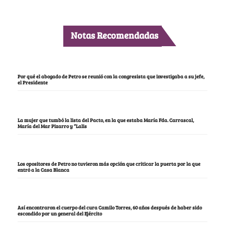
Notas Recomendadas
Por qué el abogado de Petro se reunió con la congresista que investigaba a su jefe,
el Presidente
La mujer que tumbó la lista del Pacto, en la que estaba María Fda. Carrascal,
María del Mar Pizarro y “Lalis
Los opositores de Petro no tuvieron más opción que criticar la puerta por la que
entró a la Casa Blanca
Así encontraron el cuerpo del cura Camilo Torres, 60 años después de haber sido
escondido por un general del Ejército