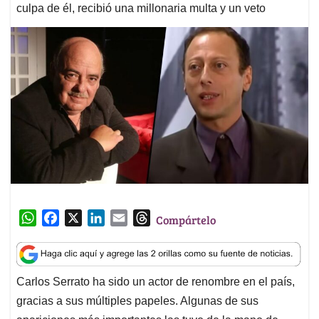
culpa de él, recibió una millonaria multa y un veto
W
F
X
L
E
T
Compártelo
h
a
i
m
h
a
c
n
a
r
t
e
k
i
e
Carlos Serrato ha sido un actor de renombre en el país,
s
b
e
l
a
gracias a sus múltiples papeles. Algunas de sus
A
o
d
d