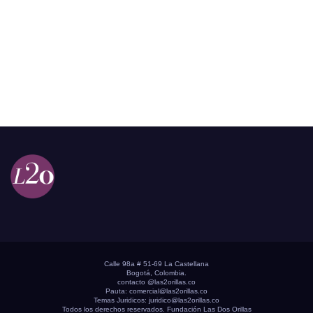
Calle 98a # 51-69 La Castellana
Bogotá, Colombia.
contacto @las2orillas.co
Pauta:
comercial@las2orillas.co
Temas Juridicos:
juridico@las2orillas.co
Todos los derechos reservados. Fundación Las Dos Orillas