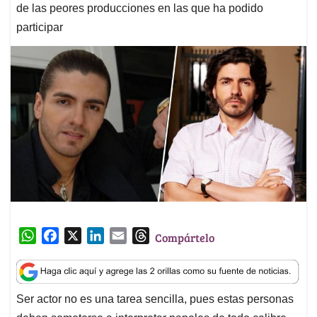
de las peores producciones en las que ha podido
participar
W
F
X
L
E
T
Compártelo
h
a
i
m
h
a
c
n
a
r
t
e
k
i
e
Ser actor no es una tarea sencilla, pues estas personas
s
b
e
l
a