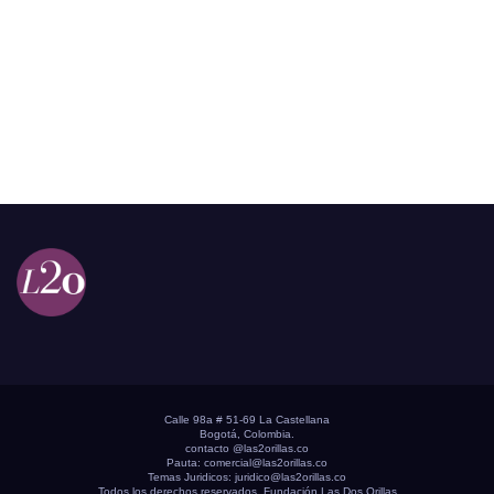
Calle 98a # 51-69 La Castellana
Bogotá, Colombia.
contacto @las2orillas.co
Pauta:
comercial@las2orillas.co
Temas Juridicos:
juridico@las2orillas.co
Todos los derechos reservados. Fundación Las Dos Orillas