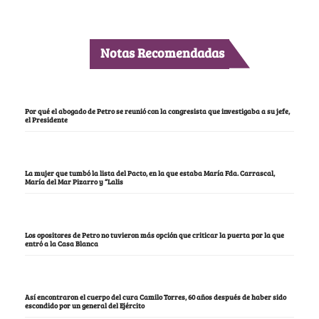
Notas Recomendadas
Por qué el abogado de Petro se reunió con la congresista que investigaba a su jefe,
el Presidente
La mujer que tumbó la lista del Pacto, en la que estaba María Fda. Carrascal,
María del Mar Pizarro y “Lalis
Los opositores de Petro no tuvieron más opción que criticar la puerta por la que
entró a la Casa Blanca
Así encontraron el cuerpo del cura Camilo Torres, 60 años después de haber sido
escondido por un general del Ejército