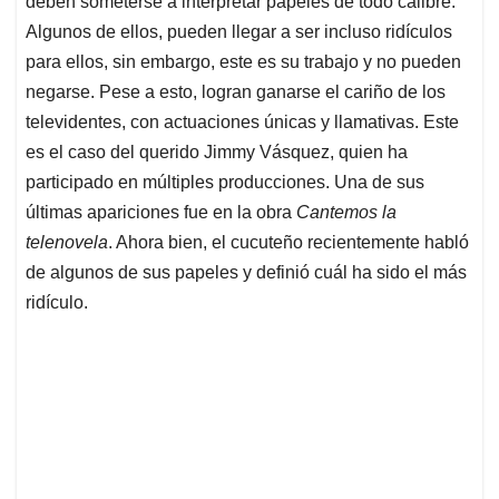
deben someterse a interpretar papeles de todo calibre.
A
o
d
d
p
o
I
s
Algunos de ellos, pueden llegar a ser incluso ridículos
p
k
n
para ellos, sin embargo, este es su trabajo y no pueden
negarse. Pese a esto, logran ganarse el cariño de los
televidentes, con actuaciones únicas y llamativas. Este
es el caso del querido Jimmy Vásquez, quien ha
participado en múltiples producciones. Una de sus
últimas apariciones fue en la obra
Cantemos la
telenovela
. Ahora bien, el cucuteño recientemente habló
de algunos de sus papeles y definió cuál ha sido el más
ridículo.