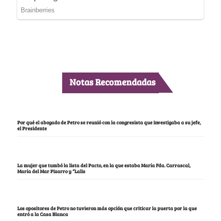
Notas Recomendadas
Por qué el abogado de Petro se reunió con la congresista que investigaba a su jefe,
el Presidente
La mujer que tumbó la lista del Pacto, en la que estaba María Fda. Carrascal,
María del Mar Pizarro y “Lalis
Los opositores de Petro no tuvieron más opción que criticar la puerta por la que
entró a la Casa Blanca