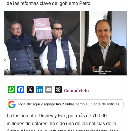
de las reformas clave del gobierno Petro
W
F
X
L
E
T
Compártelo
h
a
i
m
h
a
c
n
a
r
t
e
k
i
e
La fusión entre Disney y Fox, por más de 70.000
s
b
e
l
a
millones de dólares, ha sido una de las noticias de la
A
o
d
d