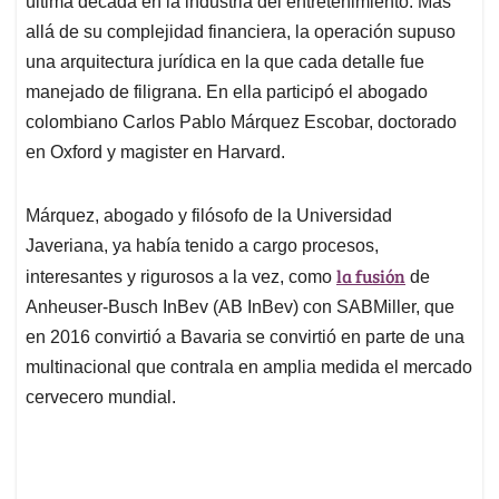
p
o
I
s
última década en la industria del entretenimiento. Más
p
k
n
allá de su complejidad financiera, la operación supuso
una arquitectura jurídica en la que cada detalle fue
manejado de filigrana. En ella participó el abogado
colombiano Carlos Pablo Márquez Escobar, doctorado
en Oxford y magister en Harvard.
Márquez, abogado y filósofo de la Universidad
Javeriana, ya había tenido a cargo procesos,
la fusión
interesantes y rigurosos a la vez, como
de
Anheuser-Busch InBev (AB InBev) con SABMiller, que
en 2016 convirtió a Bavaria se convirtió en parte de una
multinacional que contrala en amplia medida el mercado
cervecero mundial.