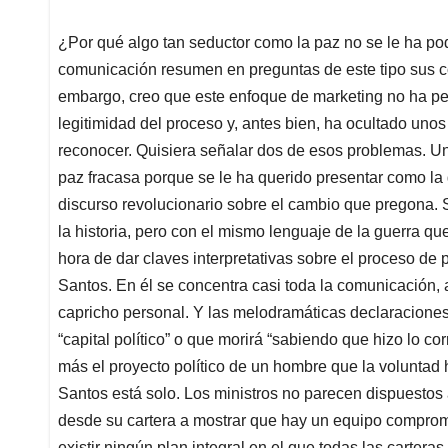
¿Por qué algo tan seductor como la paz no se le ha p
comunicación resumen en preguntas de este tipo sus co
embargo, creo que este enfoque de marketing no ha perm
legitimidad del proceso y, antes bien, ha ocultado un
reconocer. Quisiera señalar dos de esos problemas. Un
paz fracasa porque se le ha querido presentar como la
discurso revolucionario sobre el cambio que pregona.
la historia, pero con el mismo lenguaje de la guerra que
hora de dar claves interpretativas sobre el proceso de 
Santos. En él se concentra casi toda la comunicación,
capricho personal. Y las melodramáticas declaraciones
“capital político” o que morirá “sabiendo que hizo lo co
más el proyecto político de un hombre que la voluntad
Santos está solo. Los ministros no parecen dispuestos
desde su cartera a mostrar que hay un equipo comprom
existir ningún plan integral en el que todas las cartera