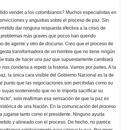
odido vender a los colombianos? Muchos especialistas en
nvicciones y angustias sobre el proceso de paz. Sin
itido dar ninguna respuesta efectiva a la crisis de
os problemas más graves que pocos han querido
o de agente y otro de discurso. Creo que el proceso de
 gesta transformadora de un hombre que no tiene ningún
 Se trata de hacer una paz que supuestamente cambiará
 nos condena a repetir la historia. Vamos por partes. A la
paz, la única cara visible del Gobierno Nacional es la de
 al punto que las negociaciones son percibidas como su
 suyas sosteniendo que no le importa sacrificar su
rrecto”, solo reafirman esa sensación de que la paz es
 histórica de una Nación. En la comunicación del proceso
 a jugarse tanto como el presidente. Ninguno ayuda
etido y alineado con el proceso. De hecho, no parece
s participen solidariamente para jalonar la paz. Por mero