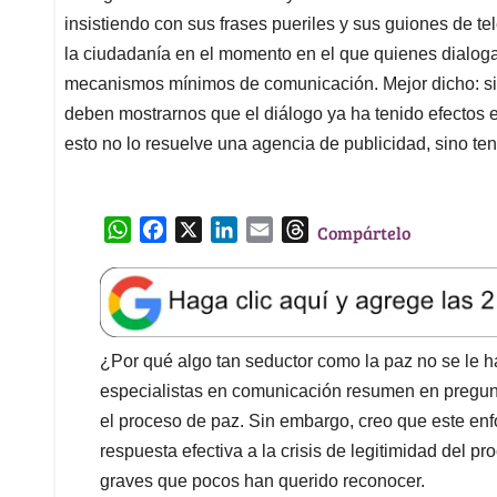
insistiendo con sus frases pueriles y sus guiones de te
la ciudadanía en el momento en el que quienes dialog
mecanismos mínimos de comunicación. Mejor dicho: si 
deben mostrarnos que el diálogo ya ha tenido efectos en
esto no lo resuelve una agencia de publicidad, sino tene
W
F
X
L
E
T
Compártelo
h
a
i
m
h
a
c
n
a
r
t
e
k
i
e
s
b
e
l
a
A
o
d
d
¿Por qué algo tan seductor como la paz no se le
p
o
I
s
especialistas en comunicación resumen en pregunt
p
k
n
el proceso de paz. Sin embargo, creo que este en
respuesta efectiva a la crisis de legitimidad del 
graves que pocos han querido reconocer.