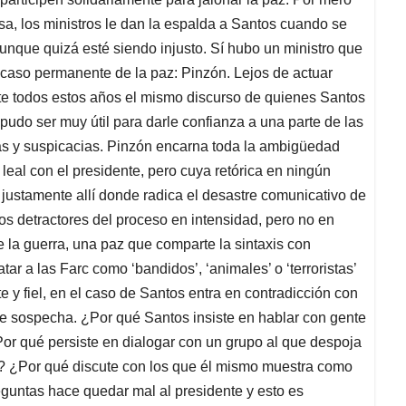
sa, los ministros le dan la espalda a Santos cuando se
Aunque quizá esté siendo injusto. Sí hubo un ministro que
acaso permanente de la paz: Pinzón. Lejos de actuar
nte todos estos años el mismo discurso de quienes Santos
udo ser muy útil para darle confianza a una parte de las
s y suspicacias. Pinzón encarna toda la ambigüedad
 leal con el presidente, pero cuya retórica en ningún
justamente allí donde radica el desastre comunicativo de
los detractores del proceso en intensidad, pero no en
 la guerra, una paz que comparte la sintaxis con
tar a las Farc como ‘bandidos’, ‘animales’ o ‘terroristas’
 y fiel, en el caso de Santos entra en contradicción con
 de sospecha. ¿Por qué Santos insiste en hablar con gente
or qué persiste en dialogar con un grupo al que despoja
n? ¿Por qué discute con los que él mismo muestra como
guntas hace quedar mal al presidente y esto es