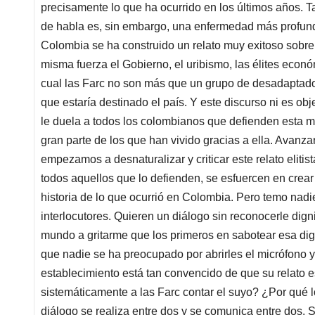
precisamente lo que ha ocurrido en los últimos años. 
de habla es, sin embargo, una enfermedad más profund
Colombia se ha construido un relato muy exitoso sobre 
misma fuerza el Gobierno, el uribismo, las élites econ
cual las Farc no son más que un grupo de desadaptados
que estaría destinado el país. Y este discurso ni es obj
le duela a todos los colombianos que defienden esta mi
gran parte de los que han vivido gracias a ella. Avanza
empezamos a desnaturalizar y criticar este relato elitis
todos aquellos que lo defienden, se esfuercen en crear 
historia de lo que ocurrió en Colombia. Pero temo nadi
interlocutores. Quieren un diálogo sin reconocerle dign
mundo a gritarme que los primeros en sabotear esa dign
que nadie se ha preocupado por abrirles el micrófono y 
establecimiento está tan convencido de que su relato 
sistemáticamente a las Farc contar el suyo? ¿Por qué l
diálogo se realiza entre dos y se comunica entre dos.