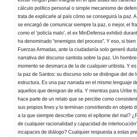
cálculo político personal o simple mecanismo de defen
trata de explicarle al país cómo se conseguirá la paz. 
se encargó de comunicar siempre la paz, o mejor, el fr
como el ‘policía malo’, el ex MinDefensa exhibió dura
ha denominado “enemigos del proceso”. Y eso, si bien p
Fuerzas Armadas, ante la ciudadanía solo generó duda
narrativa del discurso santista sobre la paz. Un hombre
momento se desmarca de la de cualquier uribista. Y es 
la paz de Santos: su discurso solo se distingue del de 
estructura. Es una paz narrada en el mismo lenguaje de
aquellos que denigran de ella. Y mientras para Uribe tra
hace parte de un relato que se percibe como consistente
sus propios fines y lo terminan convirtiendo en objeto
a la que siempre describe como el epítome del mal? ¿P
de cualquier racionalidad y capacidad de interlocució
incapaces de diálogo? Cualquier respuesta a estas pre