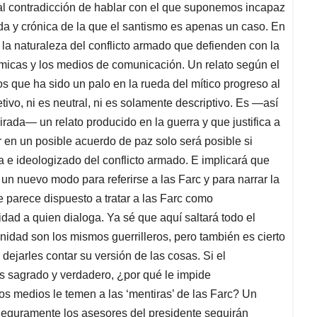
Tal contradicción de hablar con el que suponemos incapaz
a y crónica de la que el santismo es apenas un caso. En
la naturaleza del conflicto armado que defienden con la
ómicas y los medios de comunicación. Un relato según el
 que ha sido un palo en la rueda del mítico progreso al
etivo, ni es neutral, ni es solamente descriptivo. Es —así
rada— un relato producido en la guerra y que justifica a
r en un posible acuerdo de paz solo será posible si
ta e ideologizado del conflicto armado. E implicará que
un nuevo modo para referirse a las Farc y para narrar la
e parece dispuesto a tratar a las Farc como
idad a quien dialoga. Ya sé que aquí saltará todo el
idad son los mismos guerrilleros, pero también es cierto
dejarles contar su versión de las cosas. Si el
es sagrado y verdadero, ¿por qué le impide
os medios le temen a las ‘mentiras’ de las Farc? Un
 Seguramente los asesores del presidente seguirán