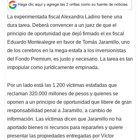
a
c
n
a
r
t
e
k
i
e
La experimentada fiscal Alexandra Ladino tiene una
s
b
e
l
a
dura tarea. Deberá convencer a un juez de que el
A
o
d
d
p
o
I
s
principio de oportunidad que dejó firmado el ex fiscal
p
k
n
Eduardo Montealegre en favor de Tomás Jaramillo, uno
de los cerebros en la mega-estafa a los inversionistas
del Fondo Premium, es justo y necesario. La tarea es tan
impopular como jurídicamente empinada.
Por un lado está las 1.200 víctimas estafadas que
reclaman 320.000 millones de pesos y quienes se
oponen a un principio de oportunidad que libere de gran
responsabilidad penal a Jaramillo, a cambio de
información. Las víctimas dicen que Jaramillo no ha
aportado bienes ni recursos para repararles y quiere
presentar las propiedades entregadas por Víctor