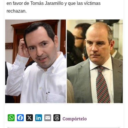
en favor de Tomás Jaramillo y que las víctimas
rechazan.
W
F
X
L
E
T
Compártelo
h
a
i
m
h