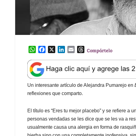
W
F
X
L
E
T
Compártelo
h
a
i
m
h
a
c
n
a
r
t
e
k
i
e
s
b
e
l
a
A
o
d
d
Un interesante artículo de Alejandra Pumarejo en
p
o
I
s
reflexiones que comparto.
p
k
n
El título es “Eres tu mejor placebo” y se refiere a
personas vendadas se les dice que se les va a re
usualmente causa una alergia en forma de rasquiña
hierba sino con una completamente inofensiva, sin