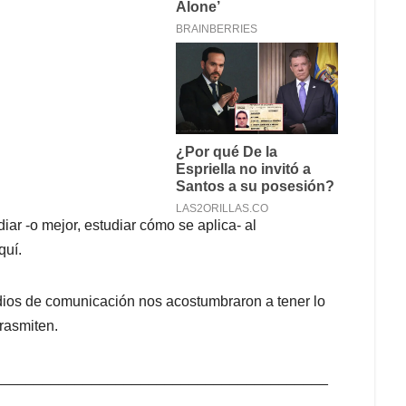
iar -o mejor, estudiar cómo se aplica- al
quí.
dios de comunicación nos acostumbraron a tener lo
trasmiten.
_________________________________________