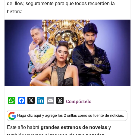
del flow, seguramente para que todos recuerden la
historia
W
F
X
L
E
T
Compártelo
h
a
i
m
h
a
c
n
a
r
t
e
k
i
e
Este año habrá
grandes estrenos de novelas
y
s
b
e
l
a