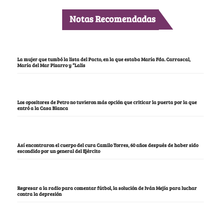
Notas Recomendadas
La mujer que tumbó la lista del Pacto, en la que estaba María Fda. Carrascal,
María del Mar Pizarro y “Lalis
Los opositores de Petro no tuvieron más opción que criticar la puerta por la que
entró a la Casa Blanca
Así encontraron el cuerpo del cura Camilo Torres, 60 años después de haber sido
escondido por un general del Ejército
Regresar a la radio para comentar fútbol, la solución de Iván Mejía para luchar
contra la depresión