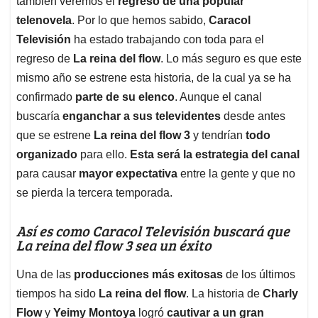
también veremos el
regreso de una popular
A
o
d
d
p
o
I
s
telenovela
. Por lo que hemos sabido,
Caracol
p
k
n
Televisión
ha estado trabajando con toda para el
regreso de
La reina del flow
. Lo más seguro es que este
mismo año se estrene esta historia, de la cual ya se ha
confirmado
parte de su elenco
. Aunque el canal
buscaría
enganchar a sus televidentes
desde antes
que se estrene
La reina del flow 3
y tendrían
todo
organizado
para ello.
Esta será la estrategia del canal
para causar
mayor expectativa
entre la gente y que no
se pierda la tercera temporada.
Así es como Caracol Televisión buscará que
La reina del flow 3 sea un éxito
Una de las
producciones más exitosas
de los últimos
tiempos ha sido
La reina del flow
. La historia de
Charly
Flow
y
Yeimy Montoya
logró
cautivar a un gran