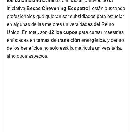
p
o
I
s
los colombianos
. Ambas entidades, a través de la
p
k
n
iniciativa
Becas Chevening-Ecopetrol
, están buscando
profesionales que quieran ser subsidiados para estudiar
en algunas de las mejores universidades del Reino
Unido. En total, son
12 los cupos
para cursar maestrías
enfocadas en
temas de transición energética
, y dentro
de los beneficios no solo está la matrícula universitaria,
sino otros aspectos.