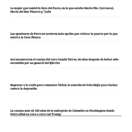
La mujer que tumbó la lista del Pacto, en la que estaba María Fda. Carrascal,
María del Mar Pizarro y “Lalis
Los opositores de Petro no tuvieron más opción que criticar la puerta por la que
entró a la Casa Blanca
Así encontraron el cuerpo del cura Camilo Torres, 60 años después de haber sido
escondido por un general del Ejército
Regresar a la radio para comentar fútbol, la solución de Iván Mejía para luchar
contra la depresión
La casona más de 100 años de la embajada de Colombia en Washington donde
Petro afinó su cara a cara con Trump