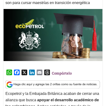
son para cursar maestrías en transición energética
W
F
X
L
E
T
Compártelo
h
a
i
m
h
a
c
n
a
r
t
e
k
i
e
Ecopetrol y la Embajada Británica acaban de cerrar una
s
b
e
l
a
alianza que busca
apoyar el desarrollo académico de
A
o
d
d