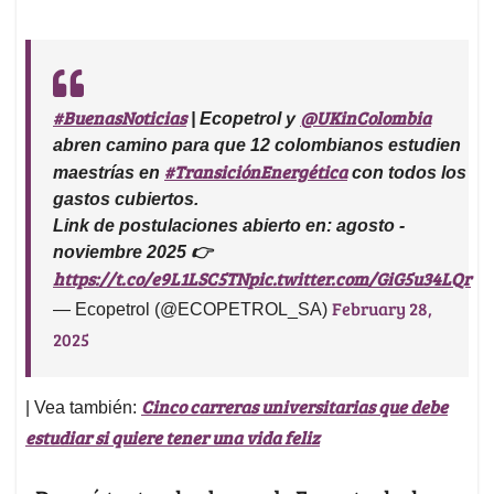
#BuenasNoticias
@UKinColombia
| Ecopetrol y
abren camino para que 12 colombianos estudien
#TransiciónEnergética
maestrías en
con todos los
gastos cubiertos.
Link de postulaciones abierto en: agosto -
noviembre 2025 👉
https://t.co/e9L1LSC5TN
pic.twitter.com/GiG5u34LQr
February 28,
— Ecopetrol (@ECOPETROL_SA)
2025
Cinco carreras universitarias que debe
| Vea también:
estudiar si quiere tener una vida feliz