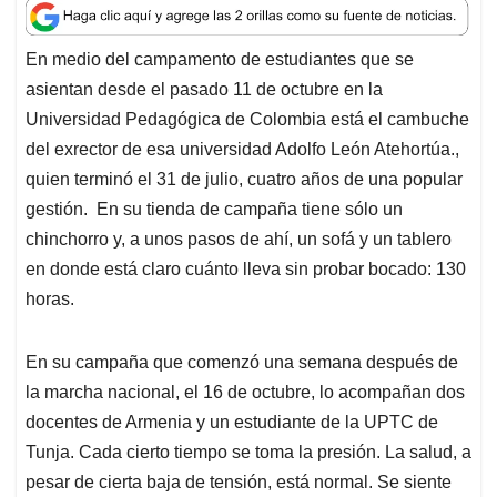
a
c
n
a
r
t
e
k
i
e
En medio del campamento de estudiantes que se
s
b
e
l
a
asientan desde el pasado 11 de octubre en la
A
o
d
d
p
o
I
s
Universidad Pedagógica de Colombia está el cambuche
p
k
n
del exrector de esa universidad Adolfo León Atehortúa.,
quien terminó el 31 de julio, cuatro años de una popular
gestión. En su tienda de campaña tiene sólo un
chinchorro y, a unos pasos de ahí, un sofá y un tablero
en donde está claro cuánto lleva sin probar bocado: 130
horas.
En su campaña que comenzó una semana después de
la marcha nacional, el 16 de octubre, lo acompañan dos
docentes de Armenia y un estudiante de la UPTC de
Tunja. Cada cierto tiempo se toma la presión. La salud, a
pesar de cierta baja de tensión, está normal. Se siente