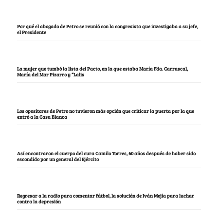
Por qué el abogado de Petro se reunió con la congresista que investigaba a su jefe,
el Presidente
La mujer que tumbó la lista del Pacto, en la que estaba María Fda. Carrascal,
María del Mar Pizarro y “Lalis
Los opositores de Petro no tuvieron más opción que criticar la puerta por la que
entró a la Casa Blanca
Así encontraron el cuerpo del cura Camilo Torres, 60 años después de haber sido
escondido por un general del Ejército
Regresar a la radio para comentar fútbol, la solución de Iván Mejía para luchar
contra la depresión