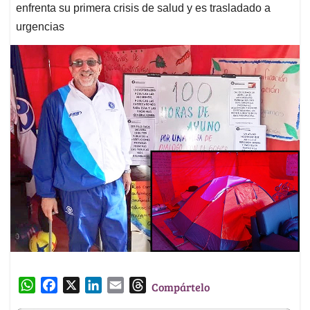
enfrenta su primera crisis de salud y es trasladado a
urgencias
W
F
X
L
E
T
Compártelo
h
a
i
m
h