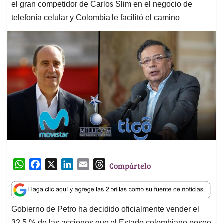
el gran competidor de Carlos Slim en el negocio de
telefonía celular y Colombia le facilitó el camino
W
F
X
L
E
T
Compártelo
h
a
i
m
h
a
c
n
a
r
t
e
k
i
e
Gobierno de Petro ha decidido oficialmente vender el
s
b
e
l
a
32,5 % de las acciones que el Estado colombiano posee