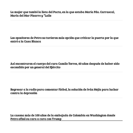
La mujer que tumbó la lista del Pacto, en la que estaba María Fda. Carrascal,
María del Mar Pizarro y “Lalis
Los opositores de Petro no tuvieron más opción que criticar la puerta por la que
entró a la Casa Blanca
Así encontraron el cuerpo del cura Camilo Torres, 60 años después de haber sido
escondido por un general del Ejército
Regresar a la radio para comentar fútbol, la solución de Iván Mejía para luchar
contra la depresión
La casona más de 100 años de la embajada de Colombia en Washington donde
Petro afinó su cara a cara con Trump