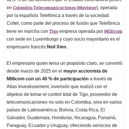
A
o
d
d
p
o
I
s
Colombia Telecomunicaciones (Movistar),
en
operada
p
k
n
por la española Telefónica a través de la sociedad
Coltel, como parte del proceso de fusión que Telefónica
Tigo
Millicom
tiene en marcha con
empresa operada por
con sede en Luxemburgo y cuyo socio mayoritario es el
empresario francés
Neil Xien.
El empresario quien tenia un propósito claro, se convirtió
desde marzo de 2025 en el
mayor accionista de
Millicom con un 40 % de participación
a través de
Atlas Investissement, inversión que realizó con el
objetivo de tomar el control total de Tigo, proveedor de
telecomunicaciones no solo en Colombia, sino en varios
países de Latinoamérica: Bolivia, Costa Rica, El
Salvador, Guatemala, Honduras, Nicaragua, Panamá,
Paraguay, Ecuador y Uruguay, ofreciendo servicios de