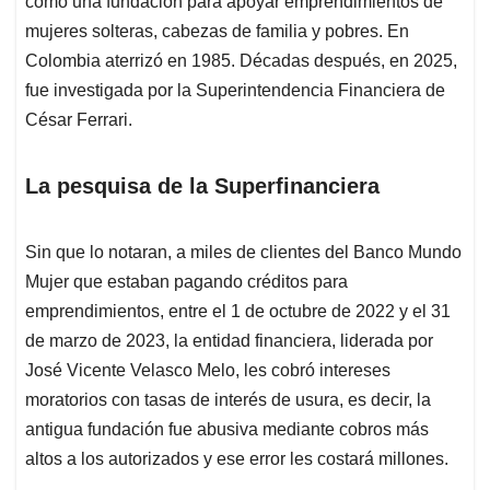
p
o
I
s
como una fundación para apoyar emprendimientos de
p
k
n
mujeres solteras, cabezas de familia y pobres. En
Colombia aterrizó en 1985. Décadas después, en 2025,
fue investigada por la Superintendencia Financiera de
César Ferrari.
La pesquisa de la Superfinanciera
Sin que lo notaran, a miles de clientes del Banco Mundo
Mujer que estaban pagando créditos para
emprendimientos, entre el 1 de octubre de 2022 y el 31
de marzo de 2023, la entidad financiera, liderada por
José Vicente Velasco Melo, les cobró intereses
moratorios con tasas de interés de usura, es decir, la
antigua fundación fue abusiva mediante cobros más
altos a los autorizados y ese error les costará millones.