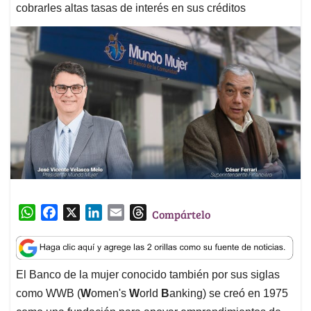
cobrarles altas tasas de interés en sus créditos
W
F
X
L
E
T
Compártelo
h
a
i
m
h
a
c
n
a
r
t
e
k
i
e
El Banco de la mujer conocido también por sus siglas
s
b
e
l
a
como WWB (
W
omen's
W
orld
B
anking) se creó en 1975
A
o
d
d