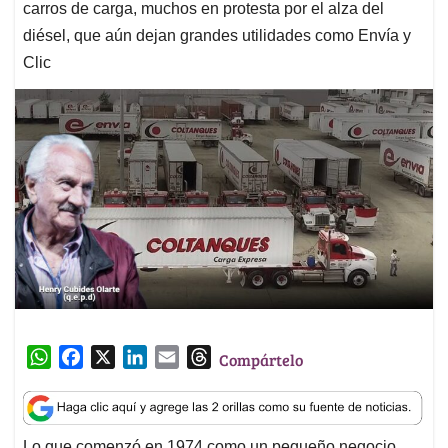
carros de carga, muchos en protesta por el alza del
diésel, que aún dejan grandes utilidades como Envía y
Clic
W
F
X
L
E
T
Compártelo
h
a
i
m
h
a
c
n
a
r
t
e
k
i
e
Lo que comenzó en 1974 como un pequeño negocio