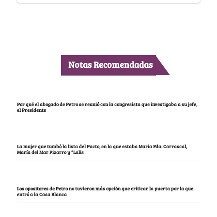
Notas Recomendadas
Por qué el abogado de Petro se reunió con la congresista que investigaba a su jefe,
el Presidente
La mujer que tumbó la lista del Pacto, en la que estaba María Fda. Carrascal,
María del Mar Pizarro y “Lalis
Los opositores de Petro no tuvieron más opción que criticar la puerta por la que
entró a la Casa Blanca