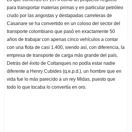
s
b
e
l
a
para transportar materias primas y en particular petróleo
A
o
d
d
p
o
I
s
crudo por las angostas y destapadas carreteras de
p
k
n
Casanare se ha convertido en un coloso del sector del
transporte colombiano que pasó en exactamente 50
años de trabajar con apenas cinco vehículos a contar
con una flota de casi 1.400, siendo así, con diferencia, la
empresa de transporte de carga más grande del país.
Detrás del éxito de Coltanques no podía estar nadie
diferente a Henry Cubides (q.e.p.d.), un hombre que en
vida fue lo más parecido a un rey Midas, puesto que
todo lo que tocaba lo convertía en oro.