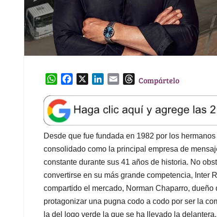
W
F
X
L
E
T
Compártelo
h
a
i
m
h
a
c
n
a
r
t
e
k
i
e
s
b
e
l
a
A
o
d
d
Desde que fue fundada en 1982 por los hermanos 
p
o
I
s
consolidado como la principal empresa de mensaje
p
k
n
constante durante sus 41 años de historia. No obst
convertirse en su más grande competencia, Inter 
compartido el mercado, Norman Chaparro, dueño d
protagonizar una pugna codo a codo por ser la co
la del logo verde la que se ha llevado la delantera