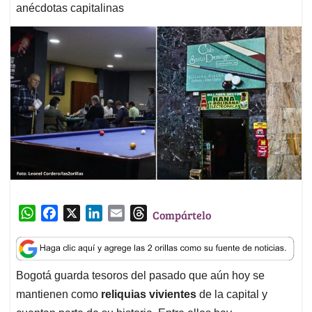
anécdotas capitalinas
W
F
X
L
E
T
Compártelo
h
a
i
m
h
a
c
n
a
r
t
e
k
i
e
Bogotá guarda tesoros del pasado que aún hoy se
s
b
e
l
a
mantienen como
reliquias vivientes
de la capital y
A
o
d
d