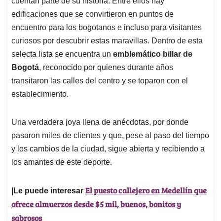
p
o
I
s
cuentan parte de su historia. Entre ellos hay
p
k
n
edificaciones que se convirtieron en puntos de
encuentro para los bogotanos e incluso para visitantes
curiosos por descubrir estas maravillas. Dentro de esta
selecta lista se encuentra un
emblemático billar de
Bogotá
, reconocido por quienes durante años
transitaron las calles del centro y se toparon con el
establecimiento.
Una verdadera joya llena de anécdotas, por donde
pasaron miles de clientes y que, pese al paso del tiempo
y los cambios de la ciudad, sigue abierta y recibiendo a
los amantes de este deporte.
El puesto callejero en Medellín que
|Le puede interesar
ofrece almuerzos desde $5 mil, buenos, bonitos y
sabrosos