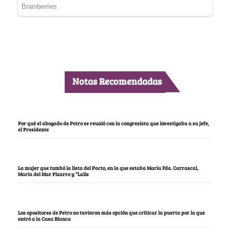
Notas Recomendadas
Por qué el abogado de Petro se reunió con la congresista que investigaba a su jefe,
el Presidente
La mujer que tumbó la lista del Pacto, en la que estaba María Fda. Carrascal,
María del Mar Pizarro y “Lalis
Los opositores de Petro no tuvieron más opción que criticar la puerta por la que
entró a la Casa Blanca