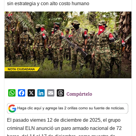
sin estrategia y con alto costo humano
W
F
X
L
E
T
Compártelo
h
a
i
m
h
a
c
n
a
r
t
e
k
i
e
El pasado viernes 12 de diciembre de 2025, el grupo
s
b
e
l
a
criminal ELN anunció un paro armado nacional de 72
A
o
d
d