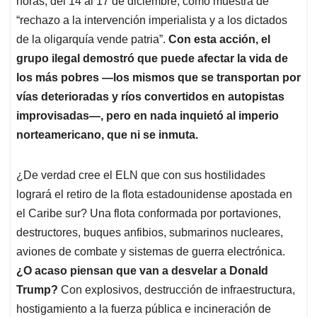
p
o
I
s
horas, del 14 al 17 de diciembre, como muestra de
p
k
n
“rechazo a la intervención imperialista y a los dictados
de la oligarquía vende patria”.
Con esta acción, el
grupo ilegal demostró que puede afectar la vida de
los más pobres —los mismos que se transportan por
vías deterioradas y ríos convertidos en autopistas
improvisadas—, pero en nada inquietó al imperio
norteamericano, que ni se inmuta.
¿De verdad cree el ELN que con sus hostilidades
logrará el retiro de la flota estadounidense apostada en
el Caribe sur? Una flota conformada por portaviones,
destructores, buques anfibios, submarinos nucleares,
aviones de combate y sistemas de guerra electrónica.
¿O acaso piensan que van a desvelar a Donald
Trump?
Con explosivos, destrucción de infraestructura,
hostigamiento a la fuerza pública e incineración de