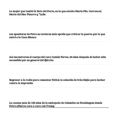
La mujer que tumbó la lista del Pacto, en la que estaba María Fda. Carrascal,
María del Mar Pizarro y “Lalis
Los opositores de Petro no tuvieron más opción que criticar la puerta por la que
entró a la Casa Blanca
Así encontraron el cuerpo del cura Camilo Torres, 60 años después de haber sido
escondido por un general del Ejército
Regresar a la radio para comentar fútbol, la solución de Iván Mejía para luchar
contra la depresión
La casona más de 100 años de la embajada de Colombia en Washington donde
Petro afinó su cara a cara con Trump