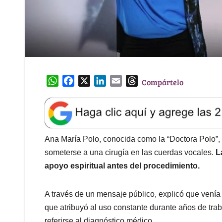
W
F
X
L
E
T
Compártelo
h
a
i
m
h
a
c
n
a
r
t
e
k
i
e
s
b
e
l
a
A
o
d
d
Ana María Polo, conocida como la “Doctora Polo”, 
p
o
I
s
someterse a una cirugía en las cuerdas vocales.
L
p
k
n
apoyo espiritual antes del procedimiento.
A través de un mensaje público, explicó que vení
que atribuyó al uso constante durante años de trab
referirse al diagnóstico médico.