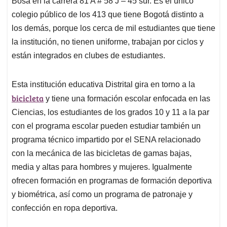
p
o
I
s
Bosa en la carrera 81 A # 58 J – 45 sur. Es el único
p
k
n
colegio público de los 413 que tiene Bogotá distinto a
los demás, porque los cerca de mil estudiantes que tiene
la institución, no tienen uniforme, trabajan por ciclos y
están integrados en clubes de estudiantes.
Esta institución educativa Distrital gira en torno a la
bicicleta
y tiene una formación escolar enfocada en las
Ciencias, los estudiantes de los grados 10 y 11 a la par
con el programa escolar pueden estudiar también un
programa técnico impartido por el SENA relacionado
con la mecánica de las bicicletas de gamas bajas,
media y altas para hombres y mujeres. Igualmente
ofrecen formación en programas de formación deportiva
y biométrica, así como un programa de patronaje y
confección en ropa deportiva.