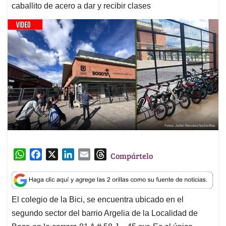
caballito de acero a dar y recibir clases
W
F
X
L
E
T
Compártelo
h
a
i
m
h
a
c
n
a
r
t
e
k
i
e
El colegio de la Bici, se encuentra ubicado en el
s
b
e
l
a
segundo sector del barrio Argelia de la Localidad de
A
o
d
d