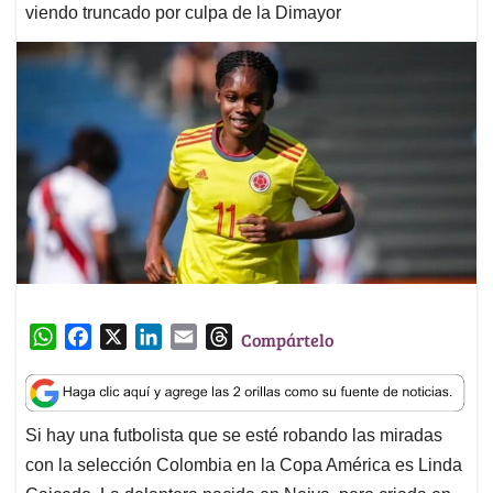
viendo truncado por culpa de la Dimayor
W
F
X
L
E
T
Compártelo
h
a
i
m
h
a
c
n
a
r
t
e
k
i
e
Si hay una futbolista que se esté robando las miradas
s
b
e
l
a
con la selección Colombia en la Copa América es Linda
A
o
d
d