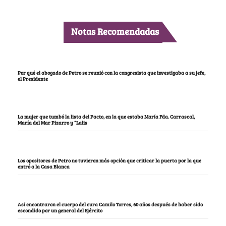
Notas Recomendadas
Por qué el abogado de Petro se reunió con la congresista que investigaba a su jefe,
el Presidente
La mujer que tumbó la lista del Pacto, en la que estaba María Fda. Carrascal,
María del Mar Pizarro y “Lalis
Los opositores de Petro no tuvieron más opción que criticar la puerta por la que
entró a la Casa Blanca
Así encontraron el cuerpo del cura Camilo Torres, 60 años después de haber sido
escondido por un general del Ejército