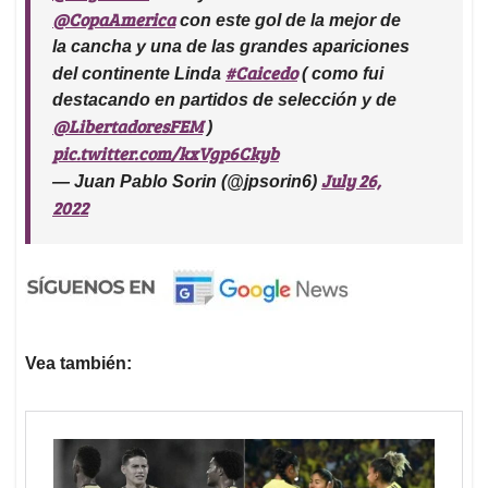
@CopaAmerica
con este gol de la mejor de
la cancha y una de las grandes apariciones
#Caicedo
del continente Linda
( como fui
destacando en partidos de selección y de
@LibertadoresFEM
)
pic.twitter.com/kxVgp6Ckyb
July 26,
— Juan Pablo Sorin (@jpsorin6)
2022
Vea también: