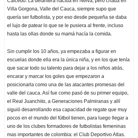
p
o
I
s
Caicedo. La delantera nacida en Neiva, pero criada en
p
k
n
Villa Gorgona, Valle del Cauca, siempre supo que
quería ser futbolista, y por eso desde pequeña se daba
el lujo de patear lo que se le pusiera al frente, incluso
hasta las ollas donde su mamá hacía la comida.
Sin cumplir los 10 años, ya empezaba a figurar en
escuelas donde ella era la única niña, y en los que tenía
que sacar todo su talento para dejar a los niños atrás,
encarar y marcar los goles que empezaron a
posicionarla como una de las atacantes promesas del
valle del cauca. Así fue como pasó de su primer equipo,
el Real Juanchito, a Generaciones Palmiranas y allí
siguió desarrollando esa capacidad de regate que muy
pocos en el mundo del fútbol tienen, para luego llegar a
uno de los clubes formadores de futbolistas femeninas
mas importantes de colombia: el Club Deportivo Atlas.