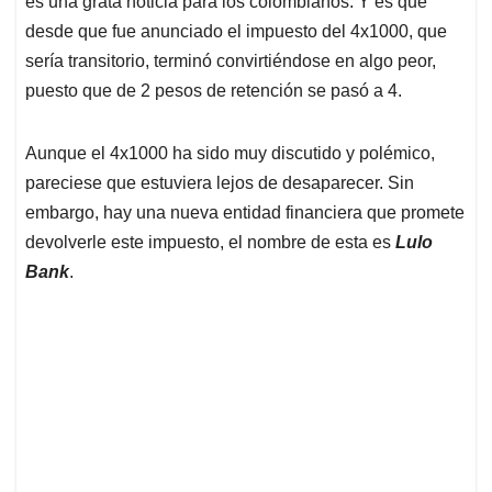
p
o
I
s
es una grata noticia para los colombianos. Y es que
p
k
n
desde que fue anunciado el impuesto del 4x1000, que
sería transitorio, terminó convirtiéndose en algo peor,
puesto que de 2 pesos de retención se pasó a 4.
Aunque el 4x1000 ha sido muy discutido y polémico,
pareciese que estuviera lejos de desaparecer. Sin
embargo, hay una nueva entidad financiera que promete
devolverle este impuesto, el nombre de esta es
Lulo
Bank
.