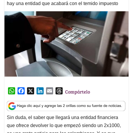
hay una entidad que acabará con el temido impuesto
W
F
X
L
E
T
Compártelo
h
a
i
m
h
a
c
n
a
r
t
e
k
i
e
Sin duda, el saber que llegará una entidad financiera
s
b
e
l
a
que ofrece devolver lo que empezó siendo un 2x1000,
A
o
d
d