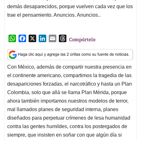
demás desaparecidos, porque vuelven cada vez que los
trae el pensamiento. Anuncios. Anuncios..
W
F
X
L
E
T
Compártelo
h
a
i
m
h
a
c
n
a
r
t
e
k
i
e
Con México, además de compartir nuestra presencia en
s
b
e
l
a
el continente americano, compartimos la tragedia de las
A
o
d
d
p
o
I
s
desapariciones forzadas, el narcotráfico y hasta un Plan
p
k
n
Colombia, solo que allá se llama Plan Mérida, porque
ahora también importamos nuestros modelos de terror,
mal llamados planes de seguridad interna, planes
diseñados para perpetuar crímenes de lesa humanidad
contra las gentes humildes, contra los postergados de
siempre, que insisten en soñar con que algún día si