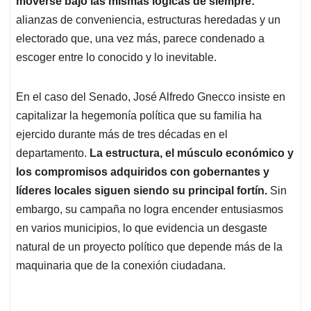
p
o
I
s
moverse bajo las mismas lógicas de siempre:
p
k
n
alianzas de conveniencia, estructuras heredadas y un
electorado que, una vez más, parece condenado a
escoger entre lo conocido y lo inevitable.
En el caso del Senado, José Alfredo Gnecco insiste en
capitalizar la hegemonía política que su familia ha
ejercido durante más de tres décadas en el
departamento.
La estructura, el músculo económico y
los compromisos adquiridos con gobernantes y
líderes locales siguen siendo su principal fortín.
Sin
embargo, su campaña no logra encender entusiasmos
en varios municipios, lo que evidencia un desgaste
natural de un proyecto político que depende más de la
maquinaria que de la conexión ciudadana.