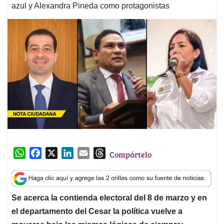
azul y Alexandra Pineda como protagonistas
W
F
X
L
E
T
Compártelo
h
a
i
m
h
a
c
n
a
r
t
e
k
i
e
Se acerca la contienda electoral del 8 de marzo y en
s
b
e
l
a
el departamento del Cesar la política vuelve a
A
o
d
d