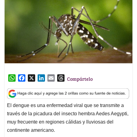
W
F
X
L
E
T
Compártelo
h
a
i
m
h
a
c
n
a
r
t
e
k
i
e
El dengue es una enfermedad viral que se transmite a
s
b
e
l
a
través de la picadura del insecto hembra Aedes Aegypti,
A
o
d
d
p
o
I
s
muy frecuente en regiones cálidas y lluviosas del
p
k
n
continente americano.