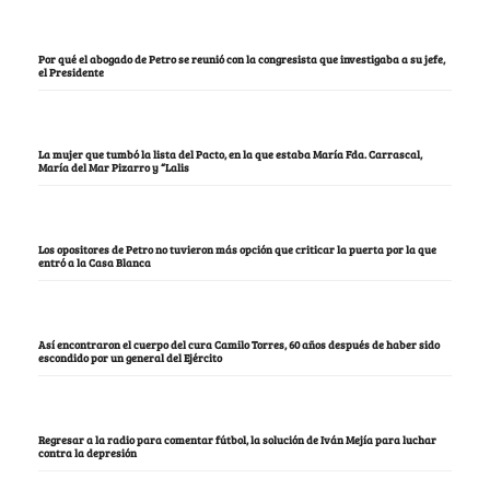
Por qué el abogado de Petro se reunió con la congresista que investigaba a su jefe,
el Presidente
La mujer que tumbó la lista del Pacto, en la que estaba María Fda. Carrascal,
María del Mar Pizarro y “Lalis
Los opositores de Petro no tuvieron más opción que criticar la puerta por la que
entró a la Casa Blanca
Así encontraron el cuerpo del cura Camilo Torres, 60 años después de haber sido
escondido por un general del Ejército
Regresar a la radio para comentar fútbol, la solución de Iván Mejía para luchar
contra la depresión