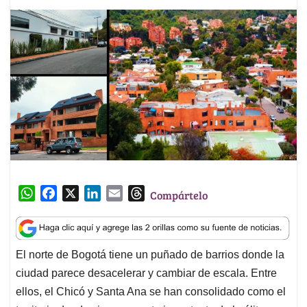
W
F
X
L
E
T
Compártelo
h
a
i
m
h
a
c
n
a
r
t
e
k
i
e
El norte de Bogotá tiene un puñado de barrios donde la
s
b
e
l
a
ciudad parece desacelerar y cambiar de escala. Entre
A
o
d
d
p
o
I
s
ellos, el Chicó y Santa Ana se han consolidado como el