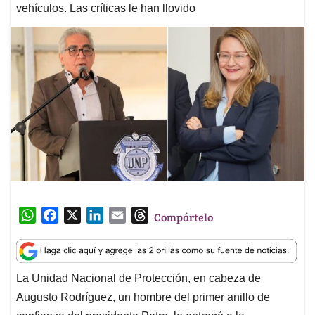
vehículos. Las críticas le han llovido
W
F
X
L
E
T
Compártelo
h
a
i
m
h
a
c
n
a
r
t
e
k
i
e
La Unidad Nacional de Protección, en cabeza de
s
b
e
l
a
Augusto Rodríguez, un hombre del primer anillo de
A
o
d
d