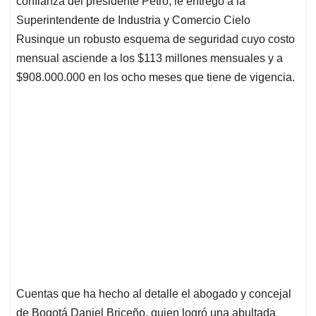
p
o
I
s
confianza del presidente Petro, le entregó a la
p
k
n
Superintendente de Industria y Comercio Cielo
Rusinque un robusto esquema de seguridad cuyo costo
mensual asciende a los $113 millones mensuales y a
$908.000.000 en los ocho meses que tiene de vigencia.
Cuentas que ha hecho al detalle el abogado y concejal
de Bogotá Daniel Briceño, quien logró una abultada