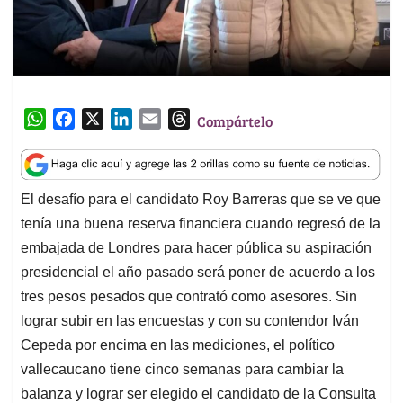
W
F
X
L
E
T
Compártelo
h
a
i
m
h
a
c
n
a
r
t
e
k
i
e
El desafío para el candidato Roy Barreras que se ve que
s
b
e
l
a
tenía una buena reserva financiera cuando regresó de la
A
o
d
d
p
o
I
s
embajada de Londres para hacer pública su aspiración
p
k
n
presidencial el año pasado será poner de acuerdo a los
tres pesos pesados que contrató como asesores. Sin
lograr subir en las encuestas y con su contendor Iván
Cepeda por encima en las mediciones, el político
vallecaucano tiene cinco semanas para cambiar la
balanza y lograr ser elegido el candidato de la Consulta