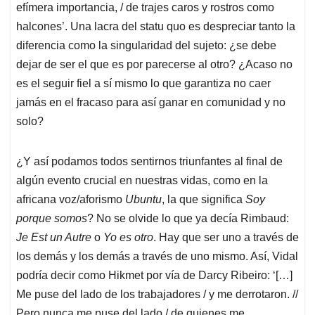
efímera importancia, / de trajes caros y rostros como
halcones’. Una lacra del statu quo es despreciar tanto la
diferencia como la singularidad del sujeto: ¿se debe
dejar de ser el que es por parecerse al otro? ¿Acaso no
es el seguir fiel a sí mismo lo que garantiza no caer
jamás en el fracaso para así ganar en comunidad y no
solo?
¿Y así podamos todos sentirnos triunfantes al final de
algún evento crucial en nuestras vidas, como en la
africana voz/aforismo
Ubuntu
, la que significa
Soy
porque somos
? No se olvide lo que ya decía Rimbaud:
Je Est un Autre
o
Yo es otro
. Hay que ser uno a través de
los demás y los demás a través de uno mismo. Así, Vidal
podría decir como Hikmet por vía de Darcy Ribeiro: ‘[…]
Me puse del lado de los trabajadores / y me derrotaron. //
Pero nunca me puse del lado / de quienes me