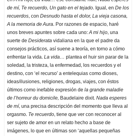
de mí, Te recuerdo, Un gato en el tejado
. Igual, en
De los
recuerdos
, con
Desnudo hasta el dolor, La vieja casona,
A la memoria de Aura
. Por razones de espacio, haré
unos breves apuntes sobre cada uno:
A mi hijo
, una
suerte de
Desiderata
vidaliana en la que el padre da
consejos prácticos, así suene a teoría, en torno a cómo
enfrentar la vida.
La vida…
plantea el huir sin parar de la
soledad, la tristeza, la enfermedad, los recuerdos y el
destino, con ‘el recurso’ a entelequias como dioses,
ideas/ilusiones, religiones, drogas, viajes, con éstos
últimos como inefable expresión de
la grande maladie
de l’horreur du domicile,
Baudelaire dixit
. Nada esperes
de mí
, una precisa descripción del momento que lleva al
orgasmo.
Te recuerdo
, tiene que ver con reconocer al
ser sujeto de amor en un relato hecho a base de
imágenes, lo que en últimas son ‘aquellas pequeñas