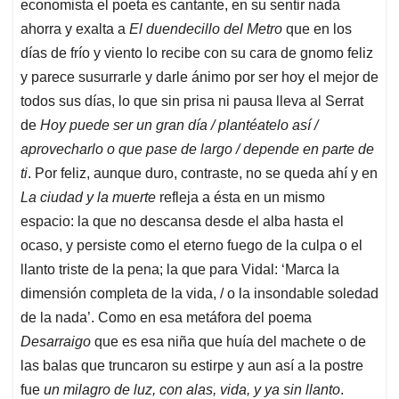
economista el poeta es cantante, en su sentir nada
ahorra y exalta a
El duendecillo del Metro
que en los
días de frío y viento lo recibe con su cara de gnomo feliz
y parece susurrarle y darle ánimo por ser hoy el mejor de
todos sus días, lo que sin prisa ni pausa lleva al Serrat
de
Hoy puede ser un gran día / plantéatelo así /
aprovecharlo o que pase de largo / depende en parte de
ti
. Por feliz, aunque duro, contraste, no se queda ahí y en
La ciudad y la muerte
refleja a ésta en un mismo
espacio: la que no descansa desde el alba hasta el
ocaso, y persiste como el eterno fuego de la culpa o el
llanto triste de la pena; la que para Vidal: ‘Marca la
dimensión completa de la vida, / o la insondable soledad
de la nada’. Como en esa metáfora del poema
Desarraigo
que es esa niña que huía del machete o de
las balas que truncaron su estirpe y aun así a la postre
fue
un milagro de luz, con alas, vida, y ya sin llanto
.