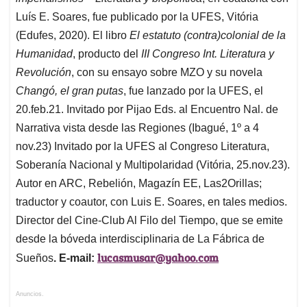
Luís E. Soares, fue publicado por la UFES, Vitória
(Edufes, 2020). El libro
El estatuto (contra)colonial de la
Humanidad
, producto del
III Congreso Int. Literatura y
Revolución
, con su ensayo sobre MZO y su novela
Changó, el gran putas
, fue lanzado por la UFES, el
20.feb.21. Invitado por Pijao Eds. al Encuentro Nal. de
Narrativa vista desde las Regiones (Ibagué, 1º a 4
nov.23) Invitado por la UFES al Congreso Literatura,
Soberanía Nacional y Multipolaridad (Vitória, 25.nov.23).
Autor en ARC, Rebelión, Magazín EE, Las2Orillas;
traductor y coautor, con Luis E. Soares, en tales medios.
Director del Cine-Club Al Filo del Tiempo, que se emite
desde la bóveda interdisciplinaria de La Fábrica de
lucasmusar@yahoo.com
Sueños
. E-mail:
Anuncios.