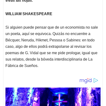
p
o
I
s
vivas las hojas.
p
k
n
WILLIAM SHAKESPEARE
Si alguien puede pensar que de un economista no sale
un poeta, aquí se equivoca. Quizás no encuentre a
Bécquer, Neruda, Hikmet, Pessoa o Sabines: en todo
caso, algo de ellos podrá extrapolarse al revisar los
poemas de G. Vidal que se me pide prologar, igual que
sus relatos, desde la bóveda interdisciplinaria de La
Fábrica de Sueños.