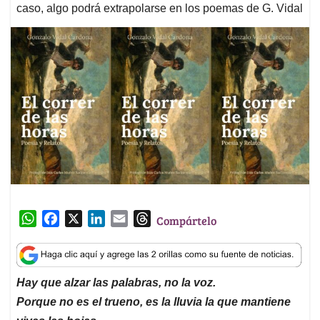
caso, algo podrá extrapolarse en los poemas de G. Vidal
W
F
X
L
E
T
Compártelo
h
a
i
m
h
a
c
n
a
r
t
e
k
i
e
Hay que alzar las palabras, no la voz.
s
b
e
l
a
Porque no es el trueno,
es la lluvia la que mantiene
A
o
d
d