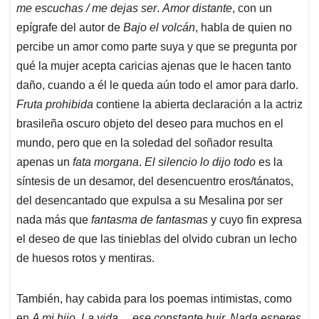
me escuchas / me dejas ser
.
Amor distante
, con un
epígrafe del autor de
Bajo el volcán
, habla de quien no
percibe un amor como parte suya y que se pregunta por
qué la mujer acepta caricias ajenas que le hacen tanto
daño, cuando a él le queda aún todo el amor para darlo.
Fruta prohibida
contiene la abierta declaración a la actriz
brasileña oscuro objeto del deseo para muchos en el
mundo, pero que en la soledad del soñador resulta
apenas un
fata morgana
.
El silencio lo dijo todo
es la
síntesis de un desamor, del desencuentro eros/tánatos,
del desencantado que expulsa a su Mesalina por ser
nada más que
fantasma de fantasmas
y cuyo fin expresa
el deseo de que las tinieblas del olvido cubran un lecho
de huesos rotos y mentiras.
También, hay cabida para los poemas intimistas, como
en
A mi hijo, La vida… ese constante huir, Nada esperes