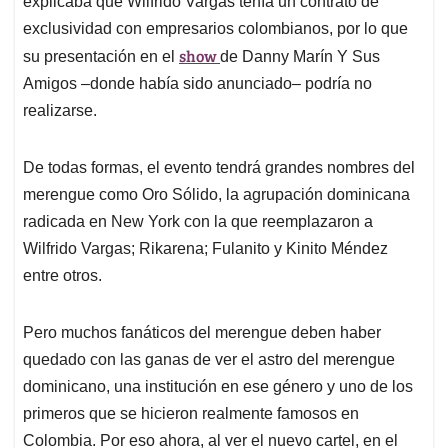
explicaba que Wilfrido Vargas tenía un contrato de
A
o
d
d
p
o
I
s
exclusividad con empresarios colombianos, por lo que
p
k
n
show
su presentación en el
de Danny Marín Y Sus
Amigos –donde había sido anunciado– podría no
realizarse.
De todas formas, el evento tendrá grandes nombres del
merengue como Oro Sólido, la agrupación dominicana
radicada en New York con la que reemplazaron a
Wilfrido Vargas; Rikarena; Fulanito y Kinito Méndez
entre otros.
Pero muchos fanáticos del merengue deben haber
quedado con las ganas de ver el astro del merengue
dominicano, una institución en ese género y uno de los
primeros que se hicieron realmente famosos en
Colombia. Por eso ahora, al ver el nuevo cartel, en el