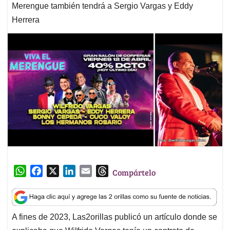
Merengue también tendrá a Sergio Vargas y Eddy
Herrera
W
F
X
L
E
T
Compártelo
h
a
i
m
h
a
c
n
a
r
t
e
k
i
e
A fines de 2023, Las2orillas publicó un artículo donde se
s
b
e
l
a