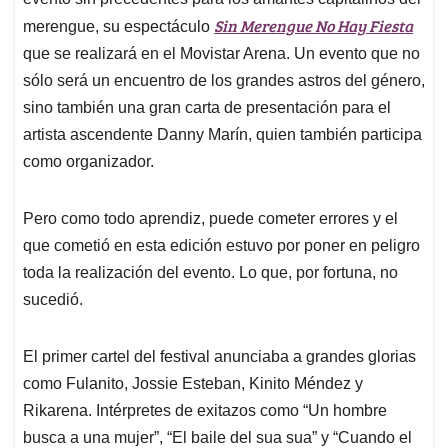
A
o
d
d
p
o
I
s
Sin Merengue No Hay Fiesta
merengue, su espectáculo
p
k
n
que se realizará en el Movistar Arena. Un evento que no
sólo será un encuentro de los grandes astros del género,
sino también una gran carta de presentación para el
artista ascendente Danny Marín, quien también participa
como organizador.
Pero como todo aprendiz, puede cometer errores y el
que cometió en esta edición estuvo por poner en peligro
toda la realización del evento. Lo que, por fortuna, no
sucedió.
El primer cartel del festival anunciaba a grandes glorias
como Fulanito, Jossie Esteban, Kinito Méndez y
Rikarena. Intérpretes de exitazos como “Un hombre
busca a una mujer”, “El baile del sua sua” y “Cuando el