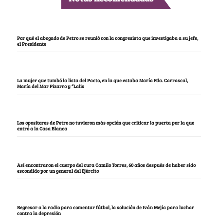
Por qué el abogado de Petro se reunió con la congresista que investigaba a su jefe,
el Presidente
La mujer que tumbó la lista del Pacto, en la que estaba María Fda. Carrascal,
María del Mar Pizarro y “Lalis
Los opositores de Petro no tuvieron más opción que criticar la puerta por la que
entró a la Casa Blanca
Así encontraron el cuerpo del cura Camilo Torres, 60 años después de haber sido
escondido por un general del Ejército
Regresar a la radio para comentar fútbol, la solución de Iván Mejía para luchar
contra la depresión