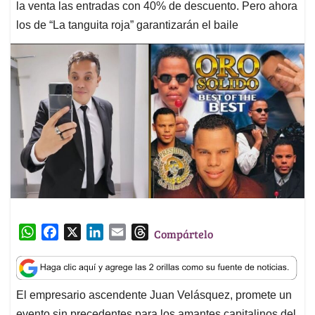
la venta las entradas con 40% de descuento. Pero ahora
los de “La tanguita roja” garantizarán el baile
W
F
X
L
E
T
Compártelo
h
a
i
m
h
a
c
n
a
r
t
e
k
i
e
El empresario ascendente Juan Velásquez, promete un
s
b
e
l
a
evento sin precedentes para los amantes capitalinos del