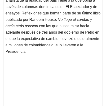
p
o
I
s
analista de la realidad del país frente a la que opina a
p
k
n
través de columnas dominicales en El Espectador y de
ensayos. Reflexiones que forman parte de su último libro
publicado por Random House,
No llegó el cambio y
hacia atrás asustan
con las que busca mirar hacia
adelante después de tres años del gobierno de Petro en
el que la expectativa de cambio movilizó electoralmente
a millones de colombianos que lo llevaron a la
Presidencia.