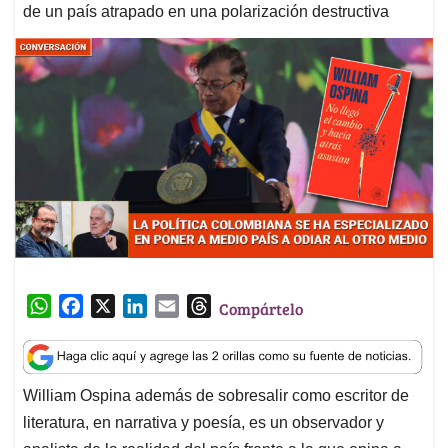
de un país atrapado en una polarización destructiva
W
F
X
L
E
T
Compártelo
h
a
i
m
h
a
c
n
a
r
t
e
k
i
e
William Ospina además de sobresalir como escritor de
s
b
e
l
a
literatura, en narrativa y poesía, es un observador y
A
o
d
d