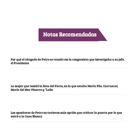
Notas Recomendadas
Por qué el abogado de Petro se reunió con la congresista que investigaba a su jefe,
el Presidente
La mujer que tumbó la lista del Pacto, en la que estaba María Fda. Carrascal,
María del Mar Pizarro y “Lalis
Los opositores de Petro no tuvieron más opción que criticar la puerta por la que
entró a la Casa Blanca