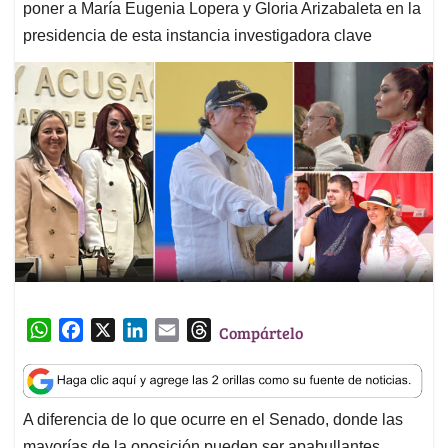
poner a María Eugenia Lopera y Gloria Arizabaleta en la
presidencia de esta instancia investigadora clave
W
F
X
L
E
T
Compártelo
h
a
i
m
h
a
c
n
a
r
t
e
k
i
e
A diferencia de lo que ocurre en el Senado, donde las
s
b
e
l
a
mayorías de la oposición pueden ser apabullantes,