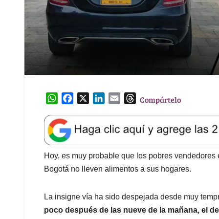
W
F
X
L
E
T
Compártelo
h
a
i
m
h
a
c
n
a
r
t
e
k
i
e
s
b
e
l
a
A
o
d
d
Hoy, es muy probable que los pobres vendedores es
p
o
I
s
Bogotá no lleven alimentos a sus hogares.
p
k
n
La insigne vía ha sido despejada desde muy tempr
poco después de las nueve de la mañana, el de