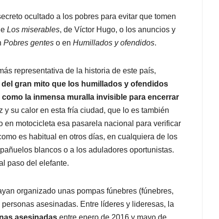
 secreto ocultado a los pobres para evitar que tomen
de
Los miserables
, de Víctor Hugo, o los anuncios y
n
Pobres gentes
o en
Humillados y ofendidos
.
ás representativa de la historia de este país,
 del gran mito que los humillados y ofendidos
 como la inmensa muralla invisible para encerrar
 y su calor en esta fría ciudad, que lo es también
o en motocicleta esa pasarela nacional para verificar
omo es habitual en otros días, en cualquiera de los
e pañuelos blancos o a los aduladores oportunistas.
l paso del elefante.
hayan organizado unas pompas fúnebres (fúnebres,
 personas asesinadas. Entre líderes y lideresas, la
onas asesinadas
entre enero de 2016 y mayo de