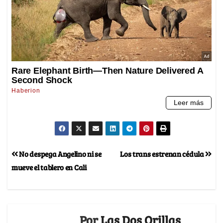
No despega Angelino ni se
Los trans estrenan cédula
mueve el tablero en Cali
Por
Las Dos Orillas