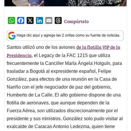
W
F
X
L
E
T
Compártelo
h
a
i
m
h
a
c
n
a
r
t
e
k
i
e
de la flotilla VIP de la
Santos utilizó uno de los aviones
s
b
e
l
a
Presidencia
A
o
d
d
, el Legacy de la FAC 1215 que utiliza
p
o
I
s
frecuentemente la Canciller María Ángela Holguín, para
p
k
n
trasladar a Bogotá al expresidente español, Felipe
González, para efectos de una reunión en la Casa de
Nariño con el jefe negociador de paz del gobierno,
Humberto de La Calle. El alto gobierno dispone de una
flotilla de aeronaves, que aunque dependen de la
Fuerza Aérea, son utilizados discrecionalmente por el
presidente y sus ministros. González solo pudo visitar al
exalcalde de Caracas Antonio Ledezma, quien tiene