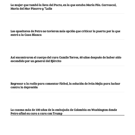
La mujer que tumbó la lista del Pacto, en la que estaba María Fda. Carrascal,
María del Mar Pizarro y “Lalis
Los opositores de Petro no tuvieron más opción que criticar la puerta por la que
entró a la Casa Blanca
Así encontraron el cuerpo del cura Camilo Torres, 60 años después de haber sido
escondido por un general del Ejército
Regresar a la radio para comentar fútbol, la solución de Iván Mejía para luchar
contra la depresión
La casona más de 100 años de la embajada de Colombia en Washington donde
Petro afinó su cara a cara con Trump