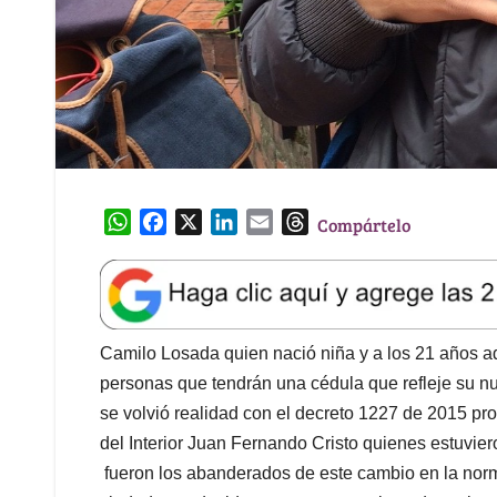
W
F
X
L
E
T
Compártelo
h
a
i
m
h
a
c
n
a
r
t
e
k
i
e
s
b
e
l
a
A
o
d
d
Camilo Losada quien nació niña y a los 21 años adq
p
o
I
s
personas que tendrán una cédula que refleje su n
p
k
n
se volvió realidad con el decreto 1227 de 2015 pro
del Interior Juan Fernando Cristo quienes estuvier
fueron los abanderados de este cambio en la norma