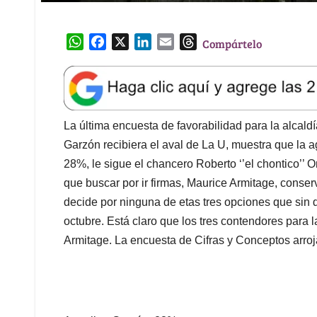
W
F
X
L
E
T
Compártelo
h
a
i
m
h
a
c
n
a
r
t
e
k
i
e
s
b
e
l
a
A
o
d
d
La última encuesta de favorabilidad para la alcald
p
o
I
s
Garzón recibiera el aval de La U, muestra que la
p
k
n
28%, le sigue el chancero Roberto ‘’el chontico’’ O
que buscar por ir firmas, Maurice Armitage, conser
decide por ninguna de etas tres opciones que sin
octubre. Está claro que los tres contendores para l
Armitage. La encuesta de Cifras y Conceptos arroja