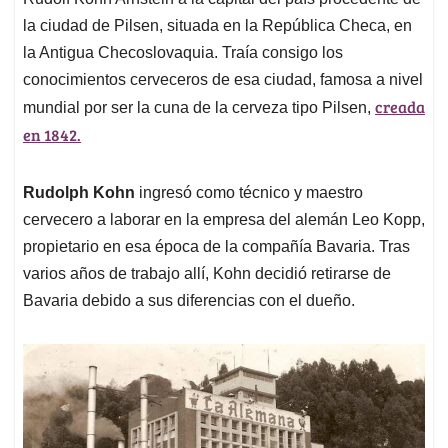
A
o
d
d
p
o
I
s
la ciudad de Pilsen, situada en la República Checa, en
p
k
n
la Antigua Checoslovaquia. Traía consigo los
conocimientos cerveceros de esa ciudad, famosa a nivel
creada
mundial por ser la cuna de la cerveza tipo Pilsen,
en 1842.
Rudolph Kohn
ingresó como técnico y maestro
cervecero a laborar en la empresa del alemán Leo Kopp,
propietario en esa época de la compañía Bavaria. Tras
varios años de trabajo allí, Kohn decidió retirarse de
Bavaria debido a sus diferencias con el dueño.