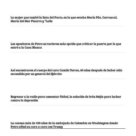
La mujer que tumbó la lista del Pacto, en la que estaba María Fda. Carrascal,
María del Mar Pizarro y “Lalis
Los opositores de Petro no tuvieron más opción que criticar la puerta por la que
entró a la Casa Blanca
Así encontraron el cuerpo del cura Camilo Torres, 60 años después de haber sido
escondido por un general del Ejército
Regresar a la radio para comentar fútbol, la solución de Iván Mejía para luchar
contra la depresión
La casona más de 100 años de la embajada de Colombia en Washington donde
Petro afinó su cara a cara con Trump