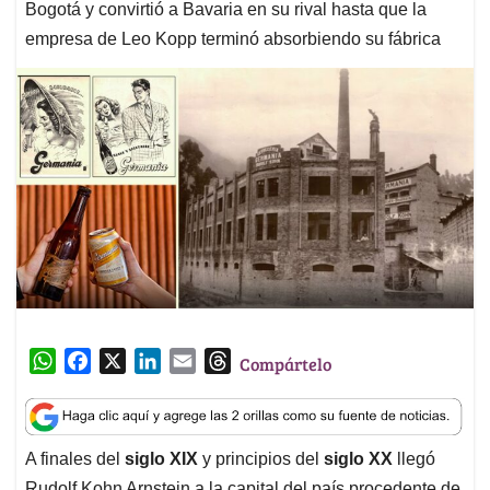
Bogotá y convirtió a Bavaria en su rival hasta que la
empresa de Leo Kopp terminó absorbiendo su fábrica
W
F
X
L
E
T
Compártelo
h
a
i
m
h
a
c
n
a
r
t
e
k
i
e
A finales del
siglo XIX
y principios del
siglo XX
llegó
s
b
e
l
a
Rudolf Kohn Arnstein a la capital del país procedente de