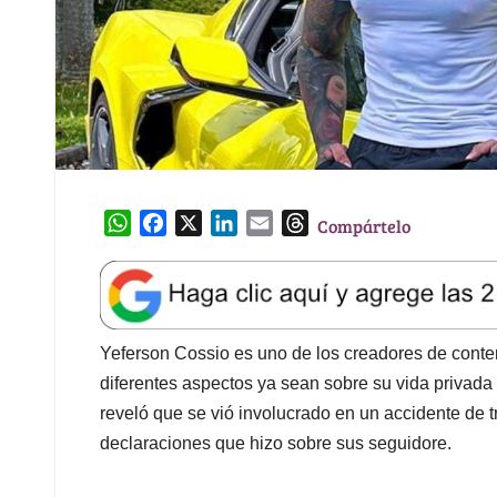
W
F
X
L
E
T
Compártelo
h
a
i
m
h
a
c
n
a
r
t
e
k
i
e
s
b
e
l
a
A
o
d
d
Yeferson Cossio es uno de los creadores de cont
p
o
I
s
diferentes aspectos ya sean sobre su vida privada
p
k
n
reveló que se vió involucrado en un accidente de tr
declaraciones que hizo sobre sus seguidore.