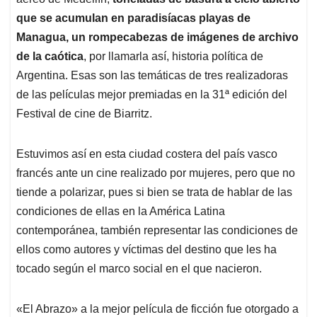
A
o
d
d
p
o
I
s
que se acumulan en paradisíacas playas de
p
k
n
Managua, un rompecabezas de imágenes de archivo
de la caótica
, por llamarla así, historia política de
Argentina. Esas son las temáticas de tres realizadoras
de las películas mejor premiadas en la 31ª edición del
Festival de cine de Biarritz.
Estuvimos así en esta ciudad costera del país vasco
francés ante un cine realizado por mujeres, pero que no
tiende a polarizar, pues si bien se trata de hablar de las
condiciones de ellas en la América Latina
contemporánea, también representar las condiciones de
ellos como autores y víctimas del destino que les ha
tocado según el marco social en el que nacieron.
«El Abrazo» a la mejor película de ficción fue otorgado a