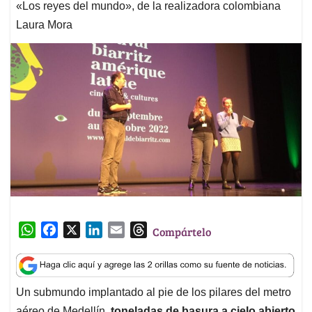
«Los reyes del mundo», de la realizadora colombiana
Laura Mora
W
F
X
L
E
T
Compártelo
h
a
i
m
h
a
c
n
a
r
t
e
k
i
e
Un submundo implantado al pie de los pilares del metro
s
b
e
l
a
aéreo de Medellín,
toneladas de basura a cielo abierto