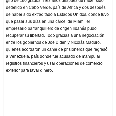
giro de 180 grados. Tres años después de haber sido
A
o
d
d
p
o
I
s
detenido en Cabo Verde, país de África y dos después
p
k
n
de haber sido extraditado a Estados Unidos, donde tuvo
que pasar sus días en una cárcel de Miami, el
empresario barranquillero de origen libanés pudo
recuperar su libertad. Todo gracias a una negociación
entre los gobiernos de Joe Biden y Nicolás Maduro,
quienes acordaron un canje de prisioneros que regresó
a Venezuela, país donde fue acusado de manipular
registros financieros y usar operaciones de comercio
exterior para lavar dinero.