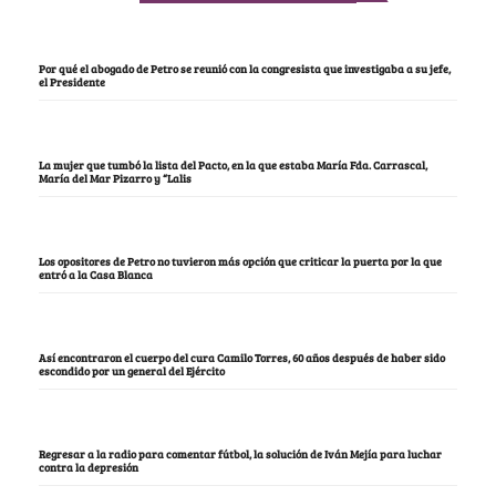
Por qué el abogado de Petro se reunió con la congresista que investigaba a su jefe,
el Presidente
La mujer que tumbó la lista del Pacto, en la que estaba María Fda. Carrascal,
María del Mar Pizarro y “Lalis
Los opositores de Petro no tuvieron más opción que criticar la puerta por la que
entró a la Casa Blanca
Así encontraron el cuerpo del cura Camilo Torres, 60 años después de haber sido
escondido por un general del Ejército
Regresar a la radio para comentar fútbol, la solución de Iván Mejía para luchar
contra la depresión