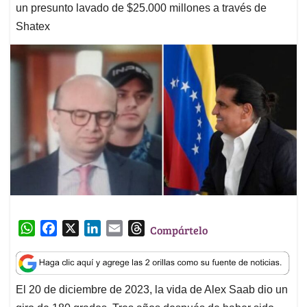
un presunto lavado de $25.000 millones a través de
Shatex
W
F
X
L
E
T
Compártelo
h
a
i
m
h
a
c
n
a
r
t
e
k
i
e
El 20 de diciembre de 2023, la vida de Alex Saab dio un
s
b
e
l
a