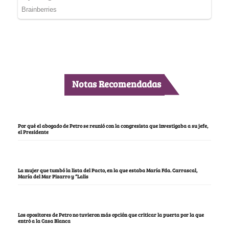
Notas Recomendadas
Por qué el abogado de Petro se reunió con la congresista que investigaba a su jefe,
el Presidente
La mujer que tumbó la lista del Pacto, en la que estaba María Fda. Carrascal,
María del Mar Pizarro y “Lalis
Los opositores de Petro no tuvieron más opción que criticar la puerta por la que
entró a la Casa Blanca