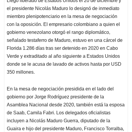
Llegó liberado de Estados Unidos el 20 de diciembre y
A
o
d
d
p
o
I
s
el presidente Nicolás Maduro lo designó de inmediato
p
k
n
miembro plenipotenciario en la mesa de negociación
con la oposición. El empresario colombiano a quien el
gobierno venezolano otorgó el rango diplomático,
señalado testaferro de Maduro, estuvo en una cárcel de
Florida 1.286 días tras ser detenido en 2020 en Cabo
Verde y extraditado al año siguiente a Estados Unidos
donde se le acusa de lavado de activos hasta por USD
350 millones.
En la mesa de negociación presidida en el lado del
gobierno por Jorge Rodríguez presidente de la
Asamblea Nacional desde 2020, también está la esposa
de Saab, Camila Fabri. Los delegados oficialistas
incluyen a Nicolás Maduro Guerra, diputado de la
Guaira e hijo del presidente Maduro, Francisco Torralba,