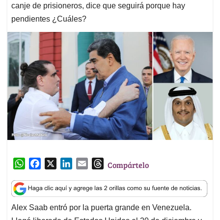
canje de prisioneros, dice que seguirá porque hay
pendientes ¿Cuáles?
W
F
X
L
E
T
Compártelo
h
a
i
m
h
a
c
n
a
r
t
e
k
i
e
Alex Saab entró por la puerta grande en Venezuela.
s
b
e
l
a